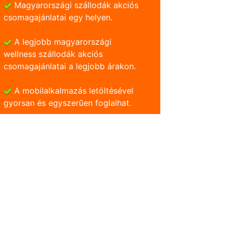
Magyarországi szállodák akciós
csomagajánlatai egy helyen.
A legjobb magyarországi
wellness szállodák akciós
csomagajánlatai a legjobb árakon.
A mobilalkalmazás letöltésével
gyorsan és egyszerũen foglalhat.