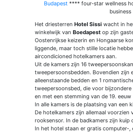
Budapest
**** four-star wellness h
business 
Het driesterren
Hotel Sissi
wacht in het
winkelwijk van
Boedapest
op zijn gast
Oostenrijkse keizerin en Hongaarse kon
liggende, maar toch stille locatie hebb
aircondicioned hotelkamers aan.
Uit de kamers zijn 16 tweepersoonska
tweepersoonsbedden. Bovendien zijn e
alleenstaande bedden en 1 romantische
tweepersoonsbed, die voor bijzonder
en met een stemming van de 19. eeuw is
In alle kamers is de plaatsing van een 
De hotelkamers zijn allemaal voorzien va
rooksensor. In de badkamers zijn kuip 
In het hotel staan er gratis computer-,