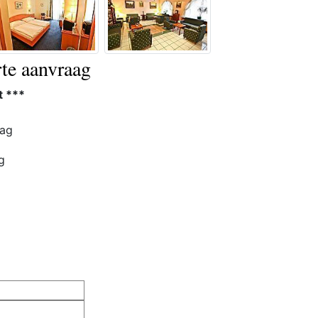
rte aanvraag
t ***
ag
g