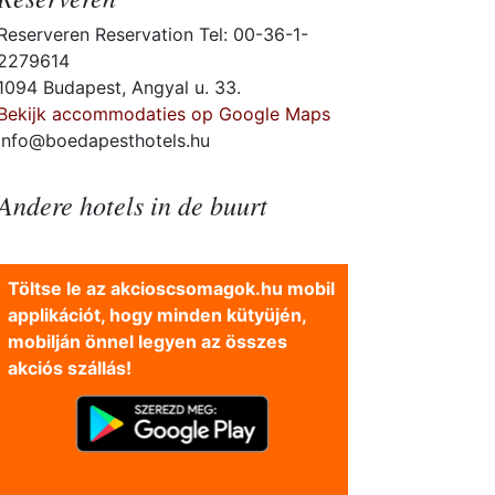
Reserveren Reservation Tel: 00-36-1-
2279614
1094 Budapest, Angyal u. 33.
Bekijk accommodaties op Google Maps
info@boedapesthotels.hu
Andere hotels in de buurt
Töltse le az akcioscsomagok.hu mobil
applikációt, hogy minden kütyüjén,
mobilján önnel legyen az összes
akciós szállás!