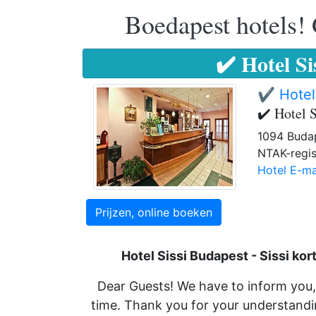
Boedapest hotels! 
✔️ Hotel S
✔️ Hotel
✔️ Hotel 
1094 Budap
NTAK-regis
Hotel E-ma
Prijzen, online boeken
Hotel Sissi Budapest -
Sissi
kor
Dear Guests! We have to inform you, 
time. Thank you for your understandi