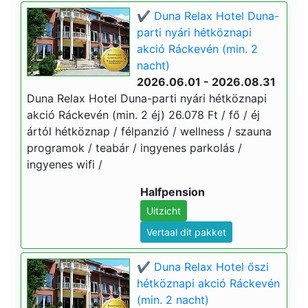
✔️ Duna Relax Hotel Duna-
parti nyári hétköznapi
akció Ráckevén (min. 2
nacht)
2026.06.01 - 2026.08.31
Duna Relax Hotel Duna-parti nyári hétköznapi
akció Ráckevén (min. 2 éj) 26.078 Ft / fő / éj
ártól hétköznap / félpanzió / wellness / szauna
programok / teabár / ingyenes parkolás /
ingyenes wifi /
Halfpension
Uitzicht
Vertaal dit pakket
✔️ Duna Relax Hotel őszi
hétköznapi akció Ráckevén
(min. 2 nacht)