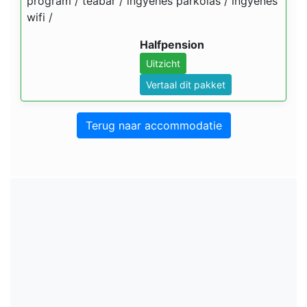
program / teabár / ingyenes parkolás / ingyenes
wifi /
Halfpension
Uitzicht
Vertaal dit pakket
Terug naar accommodatie