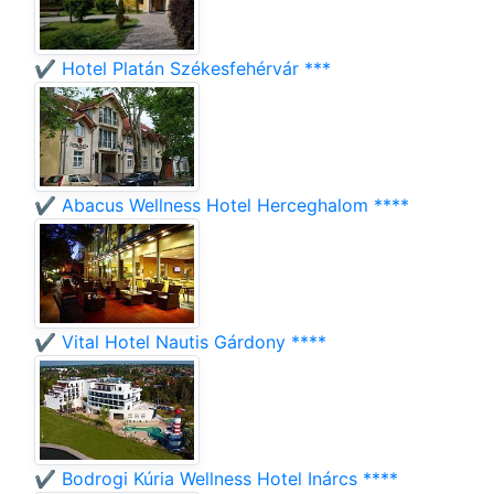
✔️ Hotel Platán Székesfehérvár ***
✔️ Abacus Wellness Hotel Herceghalom ****
✔️ Vital Hotel Nautis Gárdony ****
✔️ Bodrogi Kúria Wellness Hotel Inárcs ****