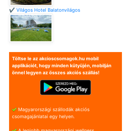
✔️ Világos Hotel Balatonvilágos
Töltse le az akcioscsomagok.hu mobil
applikációt, hogy minden kütyüjén, mobilján
önnel legyen az összes akciós szállás!
Magyarországi szállodák akciós
csomagajánlatai egy helyen.
A legjobb magyarországi wellness