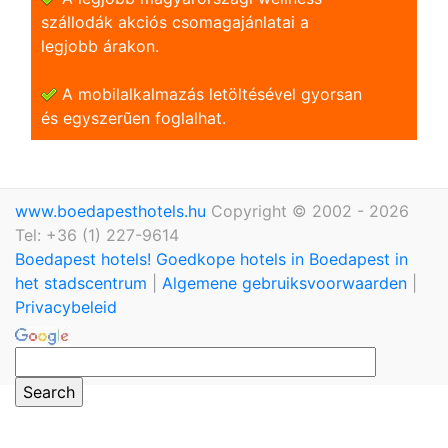
szállodák akciós csomagajánlatai a
legjobb árakon.
A mobilalkalmazás letöltésével gyorsan
és egyszerũen foglalhat.
www.boedapesthotels.hu
Copyright © 2002 - 2026
Tel: +36 (1) 227-9614
Boedapest hotels! Goedkope hotels in Boedapest in
het stadscentrum
|
Algemene gebruiksvoorwaarden
|
Privacybeleid