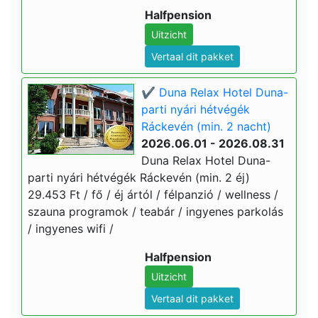
Halfpension
Uitzicht
Vertaal dit pakket
✔️ Duna Relax Hotel Duna-
parti nyári hétvégék
Ráckevén (min. 2 nacht)
2026.06.01 - 2026.08.31
Duna Relax Hotel Duna-
parti nyári hétvégék Ráckevén (min. 2 éj)
29.453 Ft / fő / éj ártól / félpanzió / wellness /
szauna programok / teabár / ingyenes parkolás
/ ingyenes wifi /
Halfpension
Uitzicht
Vertaal dit pakket