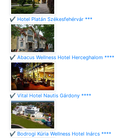
✔️ Hotel Platán Székesfehérvár ***
✔️ Abacus Wellness Hotel Herceghalom ****
✔️ Vital Hotel Nautis Gárdony ****
✔️ Bodrogi Kúria Wellness Hotel Inárcs ****