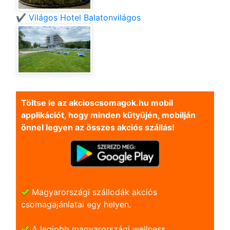
✔️ Világos Hotel Balatonvilágos
Töltse le az akcioscsomagok.hu mobil
applikációt, hogy minden kütyüjén, mobilján
önnel legyen az összes akciós szállás!
Magyarországi szállodák akciós
csomagajánlatai egy helyen.
A legjobb magyarországi wellness