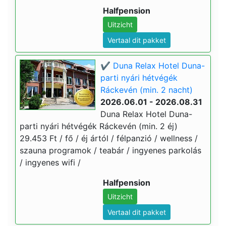
Halfpension
Uitzicht
Vertaal dit pakket
✔️ Duna Relax Hotel Duna-
parti nyári hétvégék
Ráckevén (min. 2 nacht)
2026.06.01 - 2026.08.31
Duna Relax Hotel Duna-
parti nyári hétvégék Ráckevén (min. 2 éj)
29.453 Ft / fő / éj ártól / félpanzió / wellness /
szauna programok / teabár / ingyenes parkolás
/ ingyenes wifi /
Halfpension
Uitzicht
Vertaal dit pakket