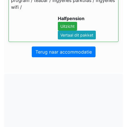
program / teabár / ingyenes parkolás / ingyenes
wifi /
Halfpension
Uitzicht
Vertaal dit pakket
Terug naar accommodatie