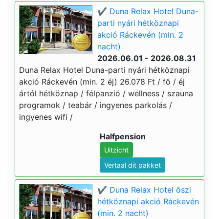
✔️ Duna Relax Hotel Duna-
parti nyári hétköznapi
akció Ráckevén (min. 2
nacht)
2026.06.01 - 2026.08.31
Duna Relax Hotel Duna-parti nyári hétköznapi
akció Ráckevén (min. 2 éj) 26.078 Ft / fő / éj
ártól hétköznap / félpanzió / wellness / szauna
programok / teabár / ingyenes parkolás /
ingyenes wifi /
Halfpension
Uitzicht
Vertaal dit pakket
✔️ Duna Relax Hotel őszi
hétköznapi akció Ráckevén
(min. 2 nacht)