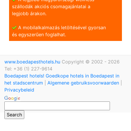
szállodák akciós csomagajánlatai a
legjobb árakon.
A mobilalkalmazás letöltésével gyorsan
és egyszerũen foglalhat.
www.boedapesthotels.hu
Copyright © 2002 - 2026
Tel: +36 (1) 227-9614
Boedapest hotels! Goedkope hotels in Boedapest in
het stadscentrum
|
Algemene gebruiksvoorwaarden
|
Privacybeleid