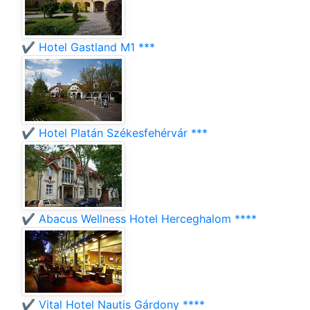
✔️ Hotel Gastland M1 ***
✔️ Hotel Platán Székesfehérvár ***
✔️ Abacus Wellness Hotel Herceghalom ****
✔️ Vital Hotel Nautis Gárdony ****