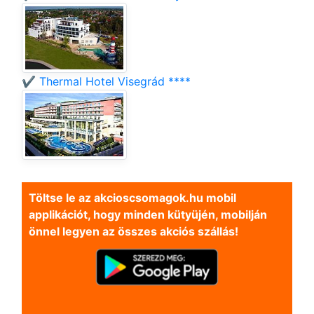
✔️ Thermal Hotel Visegrád ****
Töltse le az akcioscsomagok.hu mobil
applikációt, hogy minden kütyüjén, mobilján
önnel legyen az összes akciós szállás!