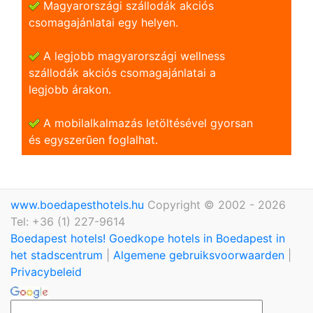
Magyarországi szállodák akciós
csomagajánlatai egy helyen.
A legjobb magyarországi wellness
szállodák akciós csomagajánlatai a
legjobb árakon.
A mobilalkalmazás letöltésével gyorsan
és egyszerũen foglalhat.
www.boedapesthotels.hu
Copyright © 2002 - 2026
Tel: +36 (1) 227-9614
Boedapest hotels! Goedkope hotels in Boedapest in
het stadscentrum
|
Algemene gebruiksvoorwaarden
|
Privacybeleid