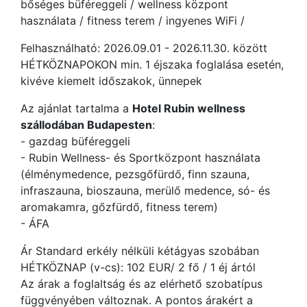
bőséges büféreggeli / wellness központ
használata / fitness terem / ingyenes WiFi /
Felhasználható: 2026.09.01 - 2026.11.30. között
HÉTKÖZNAPOKON min. 1 éjszaka foglalása esetén,
kivéve kiemelt időszakok, ünnepek
Az ajánlat tartalma a
Hotel Rubin wellness
szállodában Budapesten
:
- gazdag büféreggeli
- Rubin Wellness- és Sportközpont használata
(élménymedence, pezsgőfürdő, finn szauna,
infraszauna, bioszauna, merülő medence, só- és
aromakamra, gőzfürdő, fitness terem)
- ÁFA
Ár Standard erkély nélküli kétágyas szobában
HÉTKÖZNAP (v-cs): 102 EUR/ 2 fő / 1 éj ártól
Az árak a foglaltság és az elérhető szobatípus
függvényében változnak. A pontos árakért a