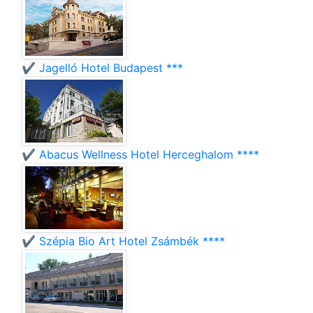
✔️ Jagelló Hotel Budapest ***
✔️ Abacus Wellness Hotel Herceghalom ****
✔️ Szépia Bio Art Hotel Zsámbék ****