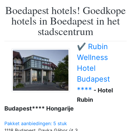
Boedapest hotels! Goedkope
hotels in Boedapest in het
stadscentrum
✔️ Rubin
Wellness
Hotel
Budapest
****
- Hotel
Rubin
Budapest**** Hongarije
Pakket aanbiedingen: 5 stuk
1118 Budapest, Dayka Gábor út 3.