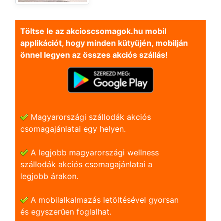
Töltse le az akcioscsomagok.hu mobil
applikációt, hogy minden kütyüjén, mobilján
önnel legyen az összes akciós szállás!
Magyarországi szállodák akciós
csomagajánlatai egy helyen.
A legjobb magyarországi wellness
szállodák akciós csomagajánlatai a
legjobb árakon.
A mobilalkalmazás letöltésével gyorsan
és egyszerũen foglalhat.