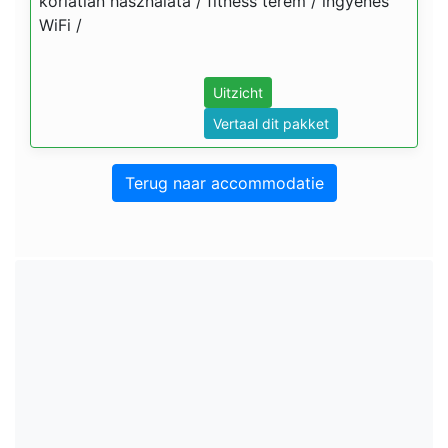
korlátlan használata / fitness terem / ingyenes
WiFi /
Uitzicht
Vertaal dit pakket
Terug naar accommodatie