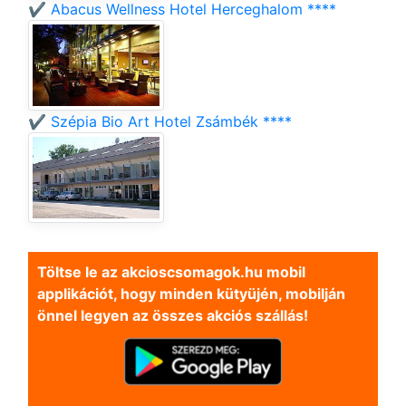
✔️ Abacus Wellness Hotel Herceghalom ****
✔️ Szépia Bio Art Hotel Zsámbék ****
Töltse le az akcioscsomagok.hu mobil
applikációt, hogy minden kütyüjén, mobilján
önnel legyen az összes akciós szállás!