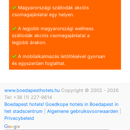
Magyarországi szállodák akciós
csomagajánlatai egy helyen.
A legjobb magyarországi wellness
szállodák akciós csomagajánlatai a
legjobb árakon.
A mobilalkalmazás letöltésével gyorsan
és egyszerũen foglalhat.
www.boedapesthotels.hu
Copyright © 2002 - 2026
Tel: +36 (1) 227-9614
Boedapest hotels! Goedkope hotels in Boedapest in
het stadscentrum
|
Algemene gebruiksvoorwaarden
|
Privacybeleid