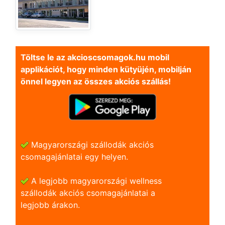
Töltse le az akcioscsomagok.hu mobil
applikációt, hogy minden kütyüjén, mobilján
önnel legyen az összes akciós szállás!
Magyarországi szállodák akciós
csomagajánlatai egy helyen.
A legjobb magyarországi wellness
szállodák akciós csomagajánlatai a
legjobb árakon.