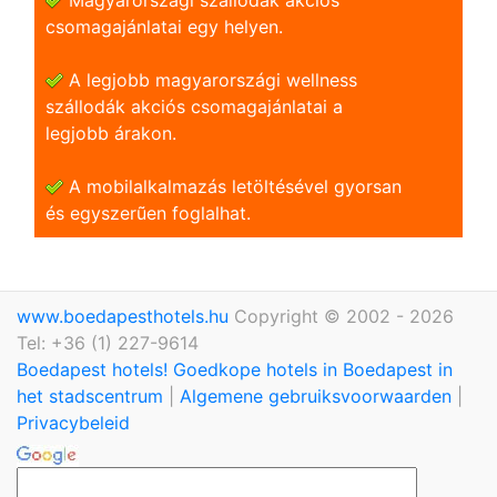
csomagajánlatai egy helyen.
A legjobb magyarországi wellness
szállodák akciós csomagajánlatai a
legjobb árakon.
A mobilalkalmazás letöltésével gyorsan
és egyszerũen foglalhat.
www.boedapesthotels.hu
Copyright © 2002 - 2026
Tel: +36 (1) 227-9614
Boedapest hotels! Goedkope hotels in Boedapest in
het stadscentrum
|
Algemene gebruiksvoorwaarden
|
Privacybeleid