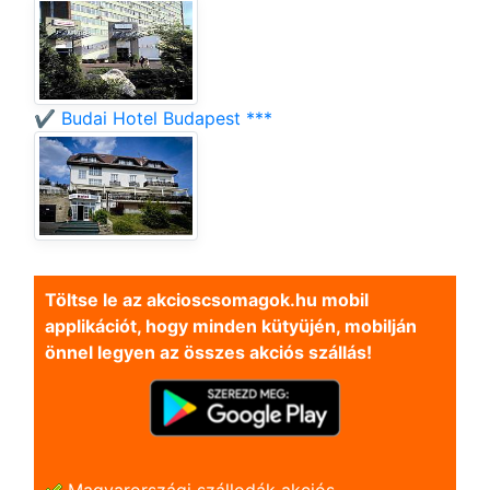
✔️ Budai Hotel Budapest ***
Töltse le az akcioscsomagok.hu mobil
applikációt, hogy minden kütyüjén, mobilján
önnel legyen az összes akciós szállás!
Magyarországi szállodák akciós