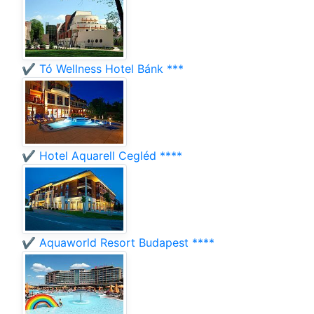
✔️ Tó Wellness Hotel Bánk ***
✔️ Hotel Aquarell Cegléd ****
✔️ Aquaworld Resort Budapest ****