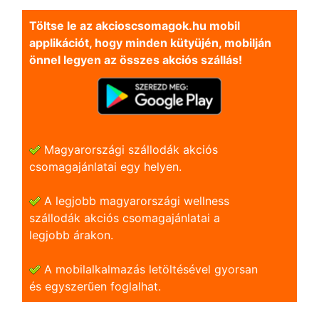
Töltse le az akcioscsomagok.hu mobil
applikációt, hogy minden kütyüjén, mobilján
önnel legyen az összes akciós szállás!
Magyarországi szállodák akciós
csomagajánlatai egy helyen.
A legjobb magyarországi wellness
szállodák akciós csomagajánlatai a
legjobb árakon.
A mobilalkalmazás letöltésével gyorsan
és egyszerũen foglalhat.