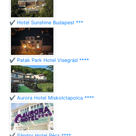
✔️ Hotel Sunshine Budapest ***
✔️ Patak Park Hotel Visegrád ****
✔️ Aurora Hotel Miskolctapolca ****
✔️ Sándor Hotel Pécs ****