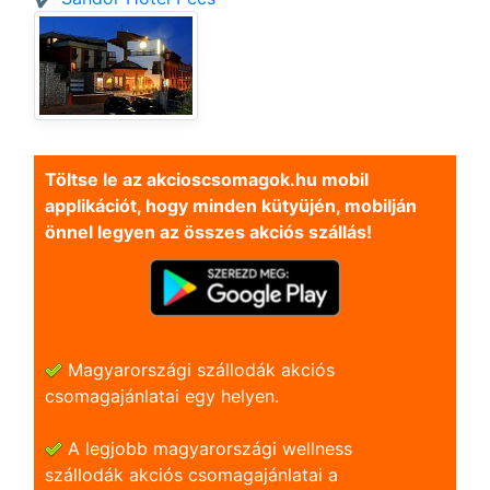
Töltse le az akcioscsomagok.hu mobil
applikációt, hogy minden kütyüjén, mobilján
önnel legyen az összes akciós szállás!
Magyarországi szállodák akciós
csomagajánlatai egy helyen.
A legjobb magyarországi wellness
szállodák akciós csomagajánlatai a