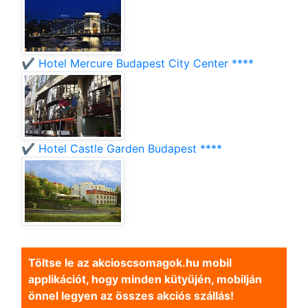
✔️ Hotel Mercure Budapest City Center ****
✔️ Hotel Castle Garden Budapest ****
Töltse le az akcioscsomagok.hu mobil
applikációt, hogy minden kütyüjén, mobilján
önnel legyen az összes akciós szállás!