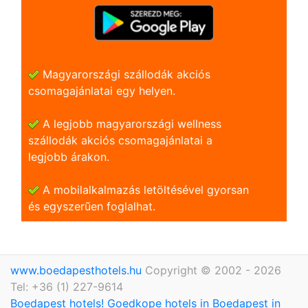
Magyarországi szállodák akciós
csomagajánlatai egy helyen.
A legjobb magyarországi wellness
szállodák akciós csomagajánlatai a
legjobb árakon.
A mobilalkalmazás letöltésével gyorsan
és egyszerũen foglalhat.
www.boedapesthotels.hu
Copyright © 2002 - 2026
Tel: +36 (1) 227-9614
Boedapest hotels! Goedkope hotels in Boedapest in