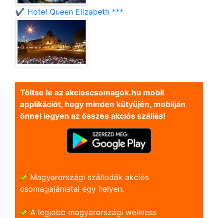
✔️ Hotel Queen Elizabeth ***
Töltse le az akcioscsomagok.hu mobil
applikációt, hogy minden kütyüjén, mobilján
önnel legyen az összes akciós szállás!
Magyarországi szállodák akciós
csomagajánlatai egy helyen.
A legjobb magyarországi wellness