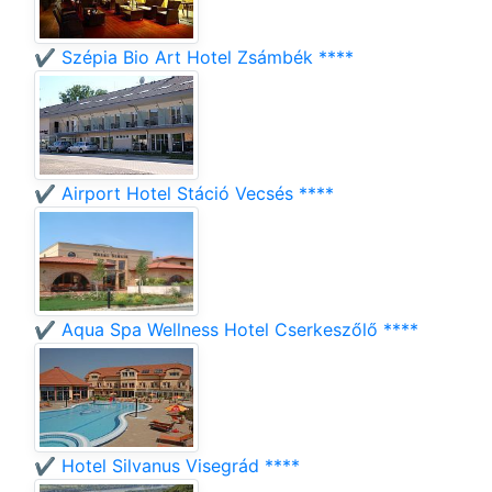
✔️ Szépia Bio Art Hotel Zsámbék ****
✔️ Airport Hotel Stáció Vecsés ****
✔️ Aqua Spa Wellness Hotel Cserkeszőlő ****
✔️ Hotel Silvanus Visegrád ****