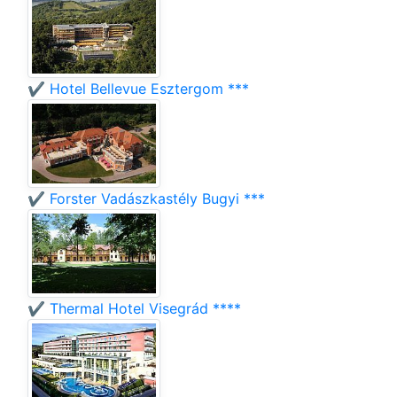
✔️ Hotel Bellevue Esztergom ***
✔️ Forster Vadászkastély Bugyi ***
✔️ Thermal Hotel Visegrád ****