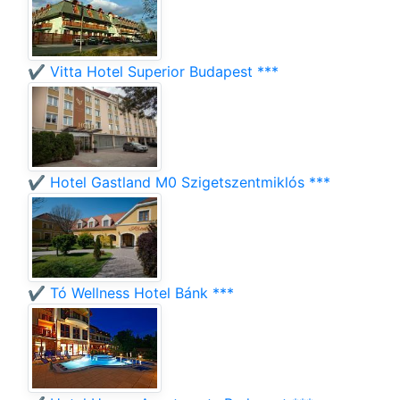
✔️ Vitta Hotel Superior Budapest ***
✔️ Hotel Gastland M0 Szigetszentmiklós ***
✔️ Tó Wellness Hotel Bánk ***