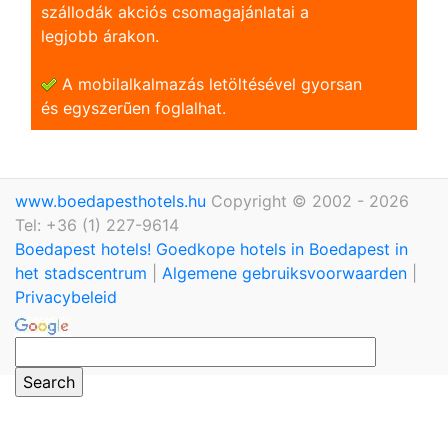
szállodák akciós csomagajánlatai a
legjobb árakon.
A mobilalkalmazás letöltésével gyorsan
és egyszerũen foglalhat.
www.boedapesthotels.hu
Copyright © 2002 - 2026
Tel: +36 (1) 227-9614
Boedapest hotels! Goedkope hotels in Boedapest in
het stadscentrum
|
Algemene gebruiksvoorwaarden
|
Privacybeleid