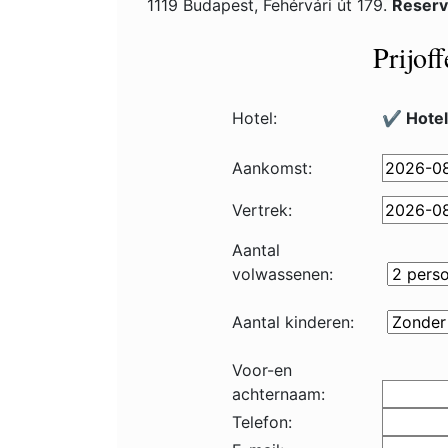
1119 Budapest, Fehérvári út 179.
Reserv
Prijof
Hotel:
✔️ Hote
Aankomst:
Vertrek:
Aantal
volwassenen:
Aantal kinderen:
Voor-en
achternaam:
Telefon: