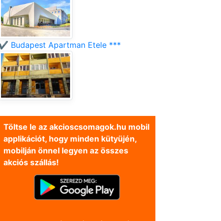
✔️ Budapest Apartman Etele ***
Töltse le az akcioscsomagok.hu mobil
applikációt, hogy minden kütyüjén,
mobilján önnel legyen az összes
akciós szállás!