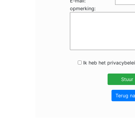
E-mail:
opmerking:
Ik heb het privacybele
Terug n