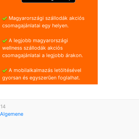
Magyarországi szállodák akciós
csomagajánlatai egy helyen.
A legjobb magyarországi
wellness szállodák akciós
csomagajánlatai a legjobb árakon.
A mobilalkalmazás letöltésével
gyorsan és egyszerũen foglalhat.
614
Algemene