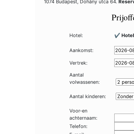
1074 Budapest, Dohány utca 64.
Reser
Prijof
Hotel:
✔️ Hote
Aankomst:
Vertrek:
Aantal
volwassenen:
Aantal kinderen:
Voor-en
achternaam:
Telefon: