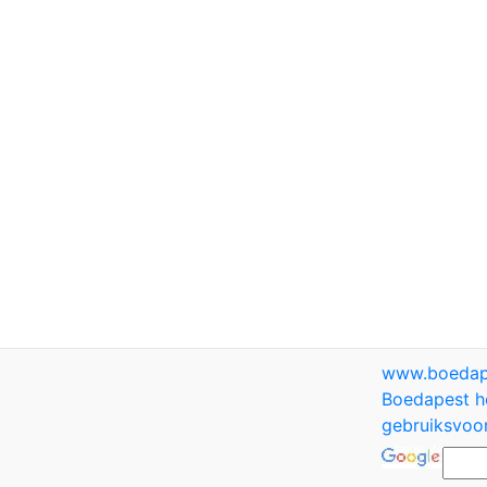
www.boedap
Boedapest h
gebruiksvoo