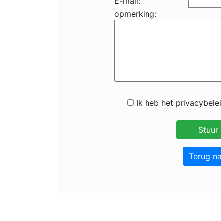
E-mail:
opmerking:
Ik heb het privacybele
Terug n