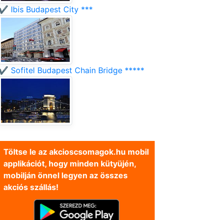
✔️ Ibis Budapest City ***
✔️ Sofitel Budapest Chain Bridge *****
Töltse le az akcioscsomagok.hu mobil
applikációt, hogy minden kütyüjén,
mobilján önnel legyen az összes
akciós szállás!