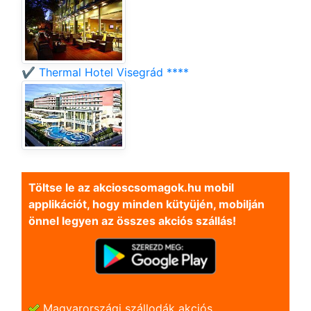
✔️ Thermal Hotel Visegrád ****
Töltse le az akcioscsomagok.hu mobil
applikációt, hogy minden kütyüjén, mobilján
önnel legyen az összes akciós szállás!
Magyarországi szállodák akciós