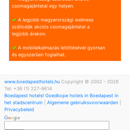
csomagajánlatai egy helyen.
A legjobb magyarországi wellness
szállodák akciós csomagajánlatai a
legjobb árakon.
A mobilalkalmazás letöltésével gyorsan
és egyszerũen foglalhat.
www.boedapesthotels.hu
Copyright © 2002 - 2026
Tel: +36 (1) 227-9614
Boedapest hotels! Goedkope hotels in Boedapest in
het stadscentrum
|
Algemene gebruiksvoorwaarden
|
Privacybeleid