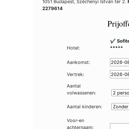
1051 Budapest, Széchenyi István tér 2.
2279614
Prijof
✔️ Sofit
Hotel:
*****
Aankomst:
Vertrek:
Aantal
volwassenen:
Aantal kinderen:
Voor-en
achternaam: