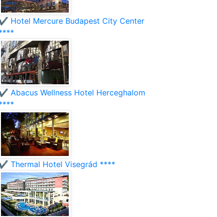
✔️ Hotel Mercure Budapest City Center
****
✔️ Abacus Wellness Hotel Herceghalom
****
✔️ Thermal Hotel Visegrád ****