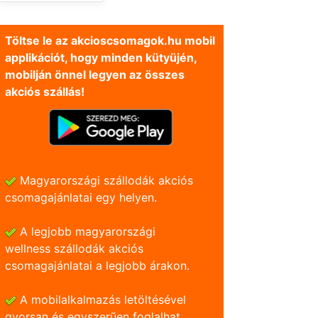
Töltse le az akcioscsomagok.hu mobil
applikációt, hogy minden kütyüjén,
mobilján önnel legyen az összes
akciós szállás!
Magyarországi szállodák akciós
csomagajánlatai egy helyen.
A legjobb magyarországi
wellness szállodák akciós
csomagajánlatai a legjobb árakon.
A mobilalkalmazás letöltésével
gyorsan és egyszerũen foglalhat.