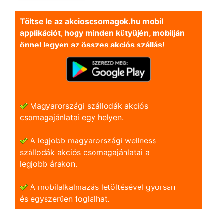
Töltse le az akcioscsomagok.hu mobil
applikációt, hogy minden kütyüjén, mobilján
önnel legyen az összes akciós szállás!
Magyarországi szállodák akciós
csomagajánlatai egy helyen.
A legjobb magyarországi wellness
szállodák akciós csomagajánlatai a
legjobb árakon.
A mobilalkalmazás letöltésével gyorsan
és egyszerũen foglalhat.