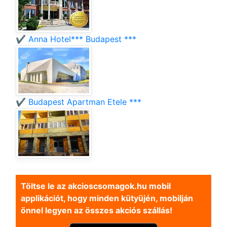
✔️ Anna Hotel*** Budapest ***
✔️ Budapest Apartman Etele ***
Töltse le az akcioscsomagok.hu mobil
applikációt, hogy minden kütyüjén, mobilján
önnel legyen az összes akciós szállás!