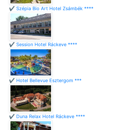
✔️ Szépia Bio Art Hotel Zsámbék ****
✔️ Session Hotel Ráckeve ****
✔️ Hotel Bellevue Esztergom ***
✔️ Duna Relax Hotel Ráckeve ****