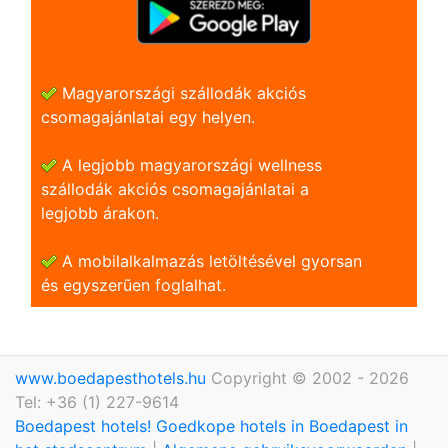
Magyarországi szállodák akciós
csomagajánlatai egy helyen.
A legjobb magyarországi wellness
szállodák akciós csomagajánlatai a
legjobb árakon.
A mobilalkalmazás letöltésével gyorsan
és egyszerũen foglalhat.
www.boedapesthotels.hu
Copyright © 2002 - 2026
Tel: +36 (1) 227-9614
Boedapest hotels! Goedkope hotels in Boedapest in