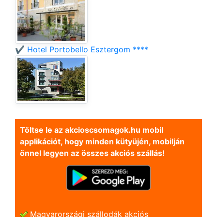
✔️ Hotel Portobello Esztergom ****
Töltse le az akcioscsomagok.hu mobil
applikációt, hogy minden kütyüjén, mobilján
önnel legyen az összes akciós szállás!
Magyarországi szállodák akciós