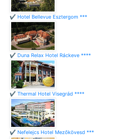
✔️ Hotel Bellevue Esztergom ***
✔️ Duna Relax Hotel Ráckeve ****
✔️ Thermal Hotel Visegrád ****
✔️ Nefelejcs Hotel Mezőkövesd ***