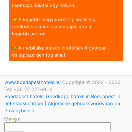
csomagajánlatai egy helyen.
A legjobb magyarországi wellness
szállodák akciós csomagajánlatai a
legjobb árakon.
A mobilalkalmazás letöltésével gyorsan
és egyszerũen foglalhat.
www.boedapesthotels.hu
Copyright © 2002 - 2026
Tel: +36 (1) 227-9614
Boedapest hotels! Goedkope hotels in Boedapest in
het stadscentrum
|
Algemene gebruiksvoorwaarden
|
Privacybeleid