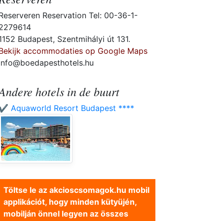
Reserveren Reservation Tel: 00-36-1-
2279614
1152 Budapest, Szentmihályi út 131.
Bekijk accommodaties op Google Maps
info@boedapesthotels.hu
Andere hotels in de buurt
✔️ Aquaworld Resort Budapest ****
Töltse le az akcioscsomagok.hu mobil
applikációt, hogy minden kütyüjén,
mobilján önnel legyen az összes