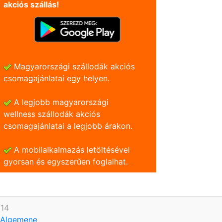
akciós szállás!
Magyarországi szállodák akciós
csomagajánlatai egy helyen.
A legjobb magyarországi
wellness szállodák akciós
csomagajánlatai a legjobb árakon.
A mobilalkalmazás letöltésével
gyorsan és egyszerũen foglalhat.
614
Algemene