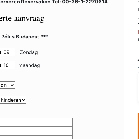
erveren Reservation Tel: 00-36-1-2279614
ferte aanvraag
l Pólus Budapest ***
Zondag
maandag