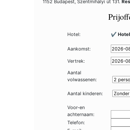
1152 Budapest, Szentmihályi út 131.
Res
Prijof
Hotel:
✔️ Hote
Aankomst:
Vertrek:
Aantal
volwassenen:
Aantal kinderen:
Voor-en
achternaam:
Telefon: