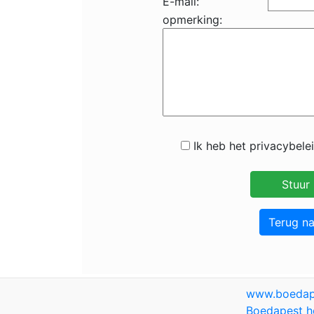
E-mail:
opmerking:
Ik heb het privacybele
Terug n
www.boedap
Boedapest h