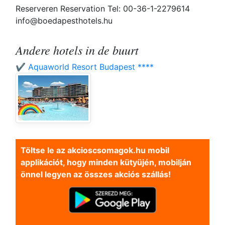
Reserveren Reservation Tel: 00-36-1-2279614
info@boedapesthotels.hu
Andere hotels in de buurt
✔️ Aquaworld Resort Budapest ****
Töltse le az akcioscsomagok.hu mobil
applikációt, hogy minden kütyüjén, mobilján
önnel legyen az összes akciós szállás!