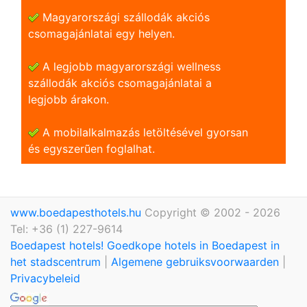
Magyarországi szállodák akciós
csomagajánlatai egy helyen.
A legjobb magyarországi wellness
szállodák akciós csomagajánlatai a
legjobb árakon.
A mobilalkalmazás letöltésével gyorsan
és egyszerũen foglalhat.
www.boedapesthotels.hu
Copyright © 2002 - 2026
Tel: +36 (1) 227-9614
Boedapest hotels! Goedkope hotels in Boedapest in
het stadscentrum
|
Algemene gebruiksvoorwaarden
|
Privacybeleid