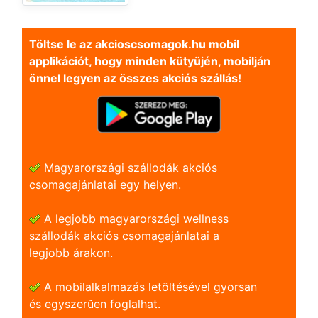
Töltse le az akcioscsomagok.hu mobil
applikációt, hogy minden kütyüjén, mobilján
önnel legyen az összes akciós szállás!
Magyarországi szállodák akciós
csomagajánlatai egy helyen.
A legjobb magyarországi wellness
szállodák akciós csomagajánlatai a
legjobb árakon.
A mobilalkalmazás letöltésével gyorsan
és egyszerũen foglalhat.