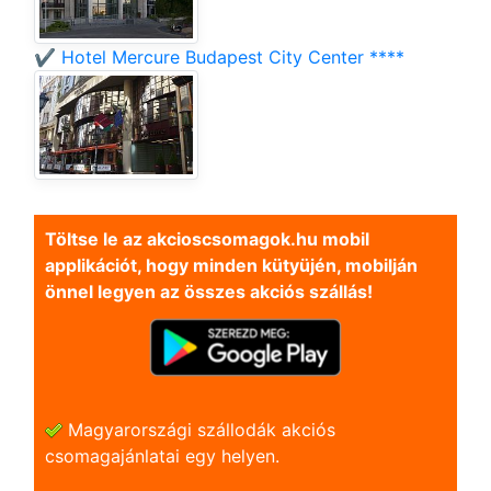
✔️ Hotel Mercure Budapest City Center ****
Töltse le az akcioscsomagok.hu mobil
applikációt, hogy minden kütyüjén, mobilján
önnel legyen az összes akciós szállás!
Magyarországi szállodák akciós
csomagajánlatai egy helyen.