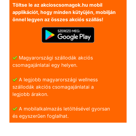
Töltse le az akcioscsomagok.hu mobil
applikációt, hogy minden kütyüjén, mobilján
önnel legyen az összes akciós szállás!
Magyarországi szállodák akciós
csomagajánlatai egy helyen.
A legjobb magyarországi wellness
szállodák akciós csomagajánlatai a
legjobb árakon.
A mobilalkalmazás letöltésével gyorsan
és egyszerũen foglalhat.