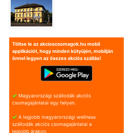
Töltse le az akcioscsomagok.hu mobil
applikációt, hogy minden kütyüjén, mobilján
önnel legyen az összes akciós szállás!
Magyarországi szállodák akciós
csomagajánlatai egy helyen.
A legjobb magyarországi wellness
szállodák akciós csomagajánlatai a
legjobb árakon.