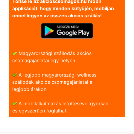
Töltse le az akcioscsomagok.hu mobil
applikációt, hogy minden kütyüjén, mobilján
önnel legyen az összes akciós szállás!
Magyarországi szállodák akciós
csomagajánlatai egy helyen.
A legjobb magyarországi wellness
szállodák akciós csomagajánlatai a
legjobb árakon.
A mobilalkalmazás letöltésével gyorsan
és egyszerũen foglalhat.