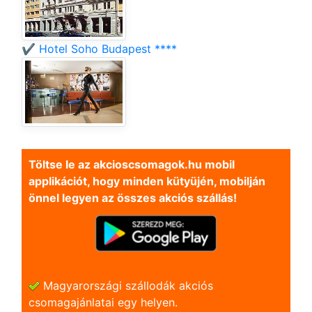
✔️ Hotel Soho Budapest ****
Töltse le az akcioscsomagok.hu mobil
applikációt, hogy minden kütyüjén, mobilján
önnel legyen az összes akciós szállás!
Magyarországi szállodák akciós
csomagajánlatai egy helyen.