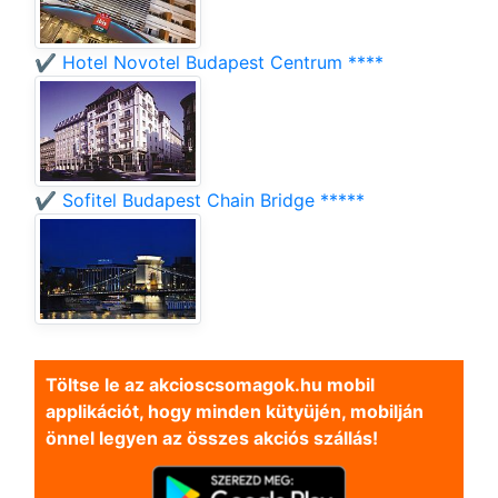
✔️ Hotel Novotel Budapest Centrum ****
✔️ Sofitel Budapest Chain Bridge *****
Töltse le az akcioscsomagok.hu mobil
applikációt, hogy minden kütyüjén, mobilján
önnel legyen az összes akciós szállás!