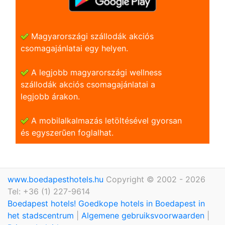
Magyarországi szállodák akciós
csomagajánlatai egy helyen.
A legjobb magyarországi wellness
szállodák akciós csomagajánlatai a
legjobb árakon.
A mobilalkalmazás letöltésével gyorsan
és egyszerũen foglalhat.
www.boedapesthotels.hu
Copyright © 2002 - 2026
Tel: +36 (1) 227-9614
Boedapest hotels! Goedkope hotels in Boedapest in
het stadscentrum
|
Algemene gebruiksvoorwaarden
|