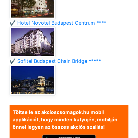
✔️ Hotel Novotel Budapest Centrum ****
✔️ Sofitel Budapest Chain Bridge *****
Töltse le az akcioscsomagok.hu mobil
applikációt, hogy minden kütyüjén, mobilján
önnel legyen az összes akciós szállás!