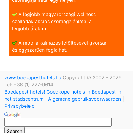
A legjobb magyarországi wellness
szállodák akciós csomagajánlatai a
legjobb árakon.
A mobilalkalmazás letöltésével gyorsan
és egyszerũen foglalhat.
www.boedapesthotels.hu
Copyright © 2002 - 2026
Tel: +36 (1) 227-9614
Boedapest hotels! Goedkope hotels in Boedapest in
het stadscentrum
|
Algemene gebruiksvoorwaarden
|
Privacybeleid