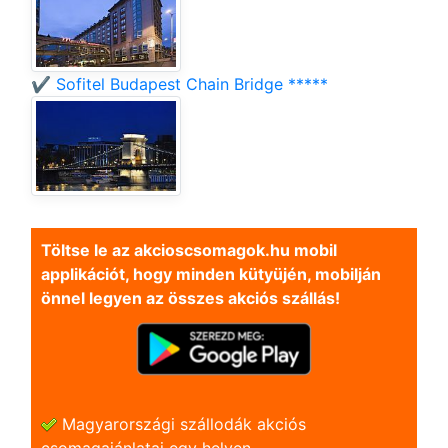
✔️ Sofitel Budapest Chain Bridge *****
Töltse le az akcioscsomagok.hu mobil
applikációt, hogy minden kütyüjén, mobilján
önnel legyen az összes akciós szállás!
Magyarországi szállodák akciós
csomagajánlatai egy helyen.