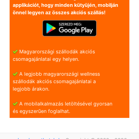
applikációt, hogy minden kütyüjén, mobilján
önnel legyen az összes akciós szállás!
Magyarországi szállodák akciós
csomagajánlatai egy helyen.
A legjobb magyarországi wellness
szállodák akciós csomagajánlatai a
legjobb árakon.
A mobilalkalmazás letöltésével gyorsan
és egyszerũen foglalhat.