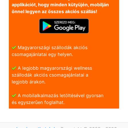
applikációt, hogy minden kütyüjén, mobilján
önnel legyen az összes akciós szállás!
Magyarországi szállodák akciós
csomagajánlatai egy helyen.
A legjobb magyarországi wellness
szállodák akciós csomagajánlatai a
legjobb árakon.
A mobilalkalmazás letöltésével gyorsan
és egyszerũen foglalhat.