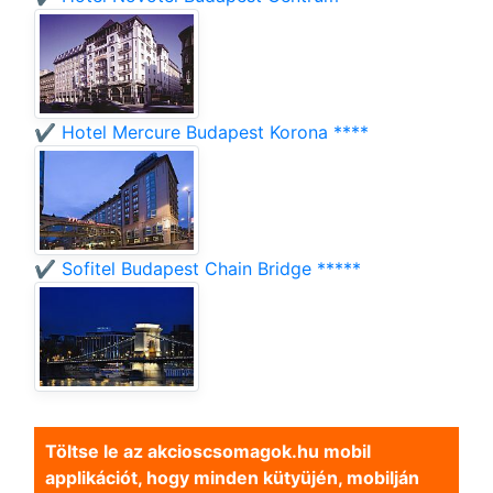
✔️ Hotel Mercure Budapest Korona ****
✔️ Sofitel Budapest Chain Bridge *****
Töltse le az akcioscsomagok.hu mobil
applikációt, hogy minden kütyüjén, mobilján