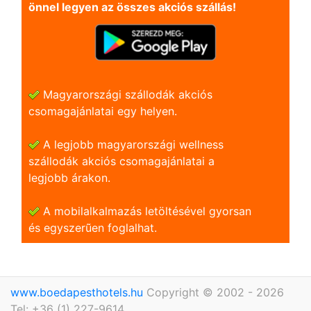
önnel legyen az összes akciós szállás!
Magyarországi szállodák akciós
csomagajánlatai egy helyen.
A legjobb magyarországi wellness
szállodák akciós csomagajánlatai a
legjobb árakon.
A mobilalkalmazás letöltésével gyorsan
és egyszerũen foglalhat.
www.boedapesthotels.hu
Copyright © 2002 - 2026
Tel: +36 (1) 227-9614