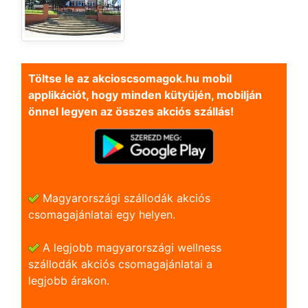
Töltse le az akcioscsomagok.hu mobil
applikációt, hogy minden kütyüjén, mobilján
önnel legyen az összes akciós szállás!
Magyarországi szállodák akciós
csomagajánlatai egy helyen.
A legjobb magyarországi wellness
szállodák akciós csomagajánlatai a
legjobb árakon.