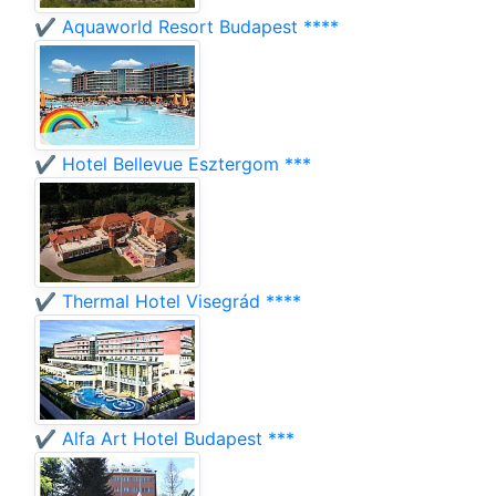
✔️ Aquaworld Resort Budapest ****
✔️ Hotel Bellevue Esztergom ***
✔️ Thermal Hotel Visegrád ****
✔️ Alfa Art Hotel Budapest ***