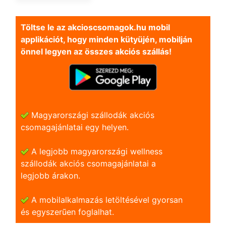
Töltse le az akcioscsomagok.hu mobil
applikációt, hogy minden kütyüjén, mobilján
önnel legyen az összes akciós szállás!
Magyarországi szállodák akciós
csomagajánlatai egy helyen.
A legjobb magyarországi wellness
szállodák akciós csomagajánlatai a
legjobb árakon.
A mobilalkalmazás letöltésével gyorsan
és egyszerũen foglalhat.