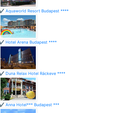
✔️ Aquaworld Resort Budapest ****
✔️ Hotel Arena Budapest ****
✔️ Duna Relax Hotel Ráckeve ****
✔️ Anna Hotel*** Budapest ***