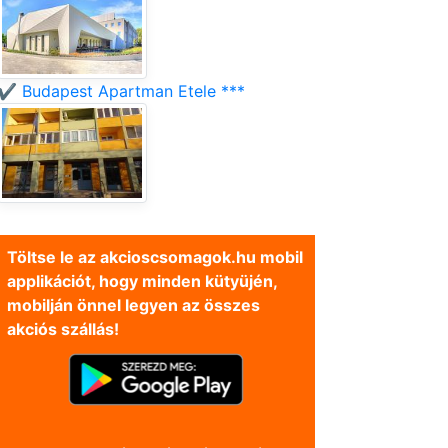
✔️ Budapest Apartman Etele ***
Töltse le az akcioscsomagok.hu mobil
applikációt, hogy minden kütyüjén,
mobilján önnel legyen az összes
akciós szállás!