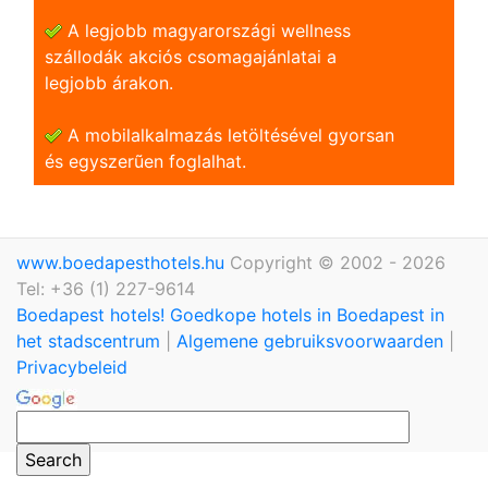
A legjobb magyarországi wellness
szállodák akciós csomagajánlatai a
legjobb árakon.
A mobilalkalmazás letöltésével gyorsan
és egyszerũen foglalhat.
www.boedapesthotels.hu
Copyright © 2002 - 2026
Tel: +36 (1) 227-9614
Boedapest hotels! Goedkope hotels in Boedapest in
het stadscentrum
|
Algemene gebruiksvoorwaarden
|
Privacybeleid