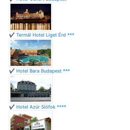
✔️ Termál Hotel Liget Érd ***
✔️ Hotel Bara Budapest ***
✔️ Hotel Azúr Siófok ****