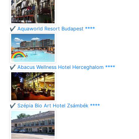
✔️ Aquaworld Resort Budapest ****
✔️ Abacus Wellness Hotel Herceghalom ****
✔️ Szépia Bio Art Hotel Zsámbék ****