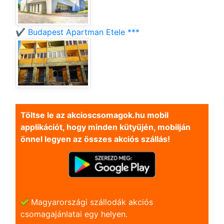
✔️ Budapest Apartman Etele ***
Töltse le az akcioscsomagok.hu mobil
applikációt, hogy minden kütyüjén, mobilján
önnel legyen az összes akciós szállás!
Magyarországi szállodák akciós
csomagajánlatai egy helyen.