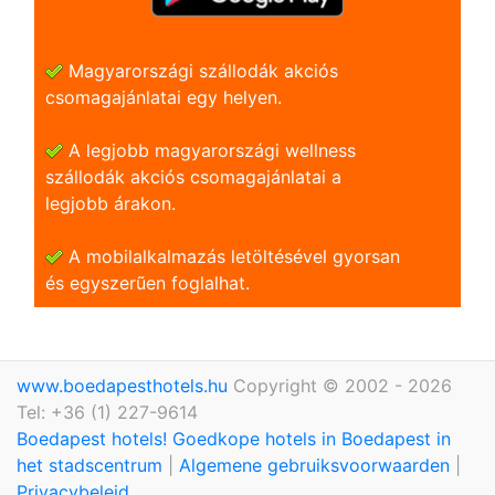
Magyarországi szállodák akciós
csomagajánlatai egy helyen.
A legjobb magyarországi wellness
szállodák akciós csomagajánlatai a
legjobb árakon.
A mobilalkalmazás letöltésével gyorsan
és egyszerũen foglalhat.
www.boedapesthotels.hu
Copyright © 2002 - 2026
Tel: +36 (1) 227-9614
Boedapest hotels! Goedkope hotels in Boedapest in
het stadscentrum
|
Algemene gebruiksvoorwaarden
|
Privacybeleid