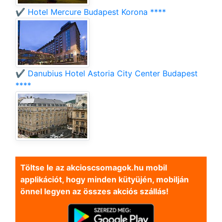
✔️ Hotel Mercure Budapest Korona ****
✔️ Danubius Hotel Astoria City Center Budapest
****
Töltse le az akcioscsomagok.hu mobil
applikációt, hogy minden kütyüjén, mobilján
önnel legyen az összes akciós szállás!