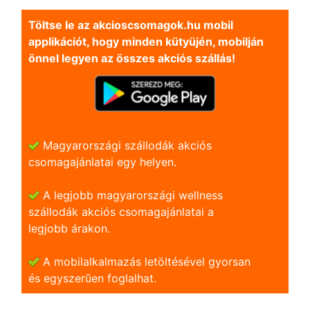
Töltse le az akcioscsomagok.hu mobil
applikációt, hogy minden kütyüjén, mobilján
önnel legyen az összes akciós szállás!
Magyarországi szállodák akciós
csomagajánlatai egy helyen.
A legjobb magyarországi wellness
szállodák akciós csomagajánlatai a
legjobb árakon.
A mobilalkalmazás letöltésével gyorsan
és egyszerũen foglalhat.