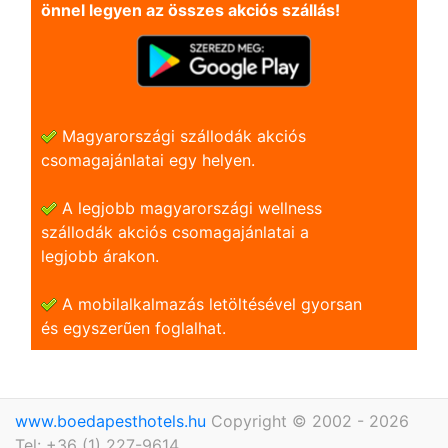
önnel legyen az összes akciós szállás!
Magyarországi szállodák akciós
csomagajánlatai egy helyen.
A legjobb magyarországi wellness
szállodák akciós csomagajánlatai a
legjobb árakon.
A mobilalkalmazás letöltésével gyorsan
és egyszerũen foglalhat.
www.boedapesthotels.hu
Copyright © 2002 - 2026
Tel: +36 (1) 227-9614