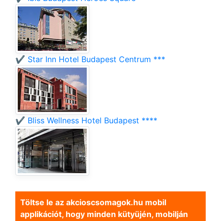
✔️ Star Inn Hotel Budapest Centrum ***
✔️ Bliss Wellness Hotel Budapest ****
Töltse le az akcioscsomagok.hu mobil
applikációt, hogy minden kütyüjén, mobilján