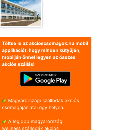
Töltse le az akcioscsomagok.hu mobil
applikációt, hogy minden kütyüjén,
mobilján önnel legyen az összes
akciós szállás!
Magyarországi szállodák akciós
csomagajánlatai egy helyen.
A legjobb magyarországi
wellness szállodák akciós