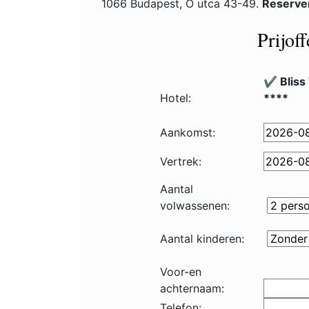
1066 Budapest, Ó utca 43-49.
Reserve
Prijof
✔️ Bliss
Hotel:
****
Aankomst:
Vertrek:
Aantal
volwassenen:
Aantal kinderen:
Voor-en
achternaam:
Telefon: