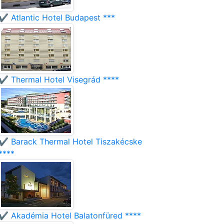
✔️ Atlantic Hotel Budapest ***
✔️ Thermal Hotel Visegrád ****
✔️ Barack Thermal Hotel Tiszakécske
****
✔️ Akadémia Hotel Balatonfüred ****