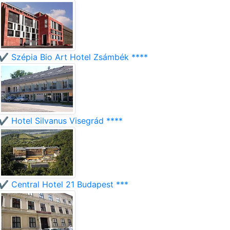
✔️ Szépia Bio Art Hotel Zsámbék ****
✔️ Hotel Silvanus Visegrád ****
✔️ Central Hotel 21 Budapest ***