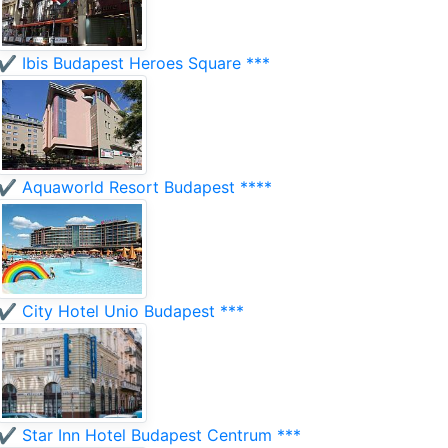
✔️ Ibis Budapest Heroes Square ***
✔️ Aquaworld Resort Budapest ****
✔️ City Hotel Unio Budapest ***
✔️ Star Inn Hotel Budapest Centrum ***