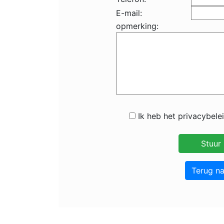
E-mail:
opmerking:
Ik heb het privacybele
Terug n