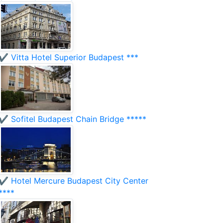
✔️ Vitta Hotel Superior Budapest ***
✔️ Sofitel Budapest Chain Bridge *****
✔️ Hotel Mercure Budapest City Center
****