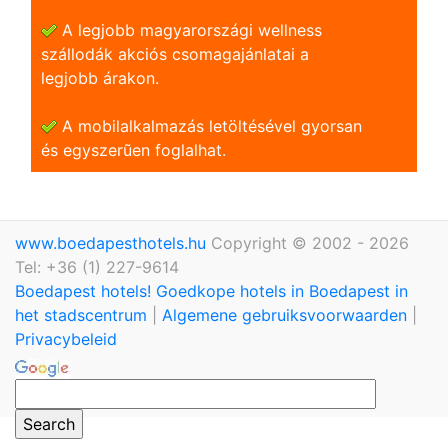
A legjobb magyarországi wellness
szállodák akciós csomagajánlatai a
legjobb árakon.
A mobilalkalmazás letöltésével gyorsan
és egyszerũen foglalhat.
www.boedapesthotels.hu
Copyright © 2002 - 2026
Tel: +36 (1) 227-9614
Boedapest hotels! Goedkope hotels in Boedapest in
het stadscentrum
|
Algemene gebruiksvoorwaarden
|
Privacybeleid