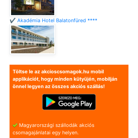
✔️ Akadémia Hotel Balatonfüred ****
Töltse le az akcioscsomagok.hu mobil
applikációt, hogy minden kütyüjén, mobilján
önnel legyen az összes akciós szállás!
Magyarországi szállodák akciós
csomagajánlatai egy helyen.