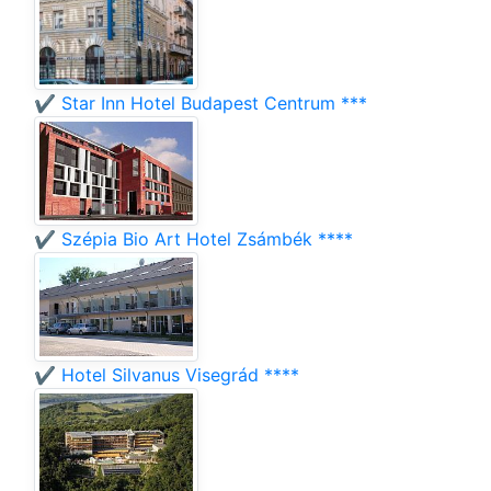
✔️ Star Inn Hotel Budapest Centrum ***
✔️ Szépia Bio Art Hotel Zsámbék ****
✔️ Hotel Silvanus Visegrád ****