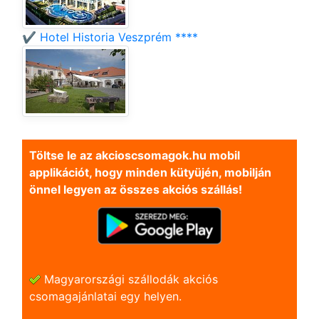
✔️ Hotel Historia Veszprém ****
Töltse le az akcioscsomagok.hu mobil
applikációt, hogy minden kütyüjén, mobilján
önnel legyen az összes akciós szállás!
Magyarországi szállodák akciós
csomagajánlatai egy helyen.