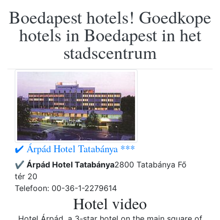
Boedapest hotels! Goedkope
hotels in Boedapest in het
stadscentrum
✔️ Árpád Hotel Tatabánya ***
✔️ Árpád Hotel Tatabánya
2800 Tatabánya Fő
tér 20
Telefoon: 00-36-1-2279614
Hotel video
Hotel Árpád, a 3-star hotel on the main square of