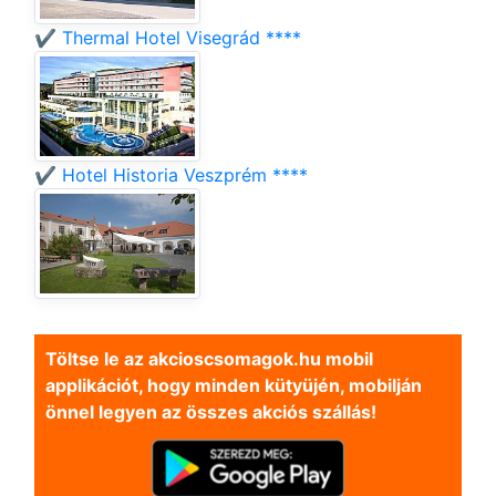
✔️ Thermal Hotel Visegrád ****
✔️ Hotel Historia Veszprém ****
Töltse le az akcioscsomagok.hu mobil
applikációt, hogy minden kütyüjén, mobilján
önnel legyen az összes akciós szállás!