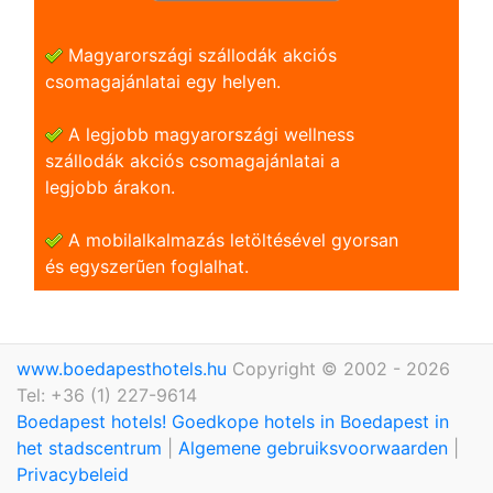
Magyarországi szállodák akciós
csomagajánlatai egy helyen.
A legjobb magyarországi wellness
szállodák akciós csomagajánlatai a
legjobb árakon.
A mobilalkalmazás letöltésével gyorsan
és egyszerũen foglalhat.
www.boedapesthotels.hu
Copyright © 2002 - 2026
Tel: +36 (1) 227-9614
Boedapest hotels! Goedkope hotels in Boedapest in
het stadscentrum
|
Algemene gebruiksvoorwaarden
|
Privacybeleid