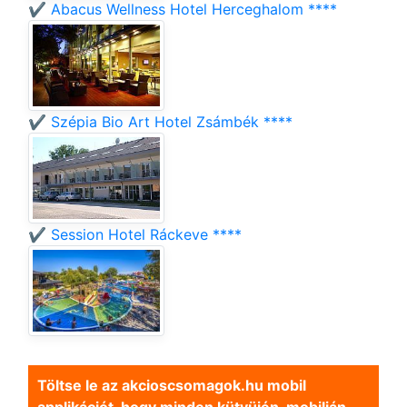
✔️ Abacus Wellness Hotel Herceghalom ****
✔️ Szépia Bio Art Hotel Zsámbék ****
✔️ Session Hotel Ráckeve ****
Töltse le az akcioscsomagok.hu mobil