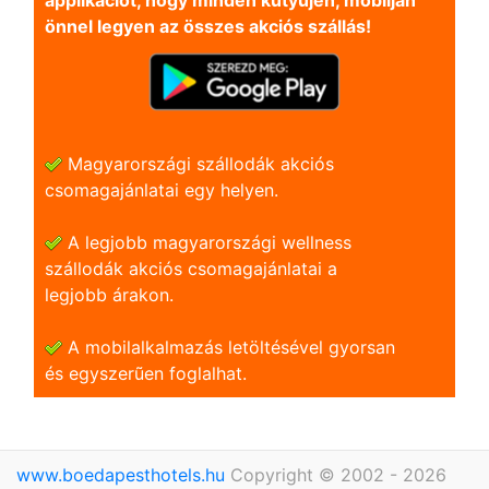
applikációt, hogy minden kütyüjén, mobilján
önnel legyen az összes akciós szállás!
Magyarországi szállodák akciós
csomagajánlatai egy helyen.
A legjobb magyarországi wellness
szállodák akciós csomagajánlatai a
legjobb árakon.
A mobilalkalmazás letöltésével gyorsan
és egyszerũen foglalhat.
www.boedapesthotels.hu
Copyright © 2002 - 2026