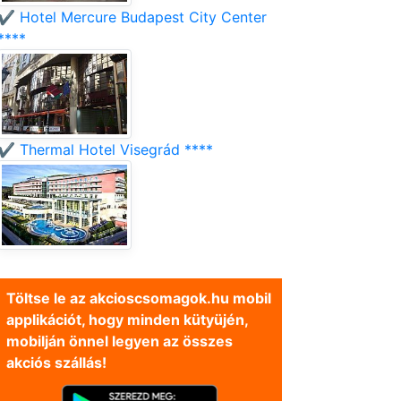
✔️ Hotel Mercure Budapest City Center
****
✔️ Thermal Hotel Visegrád ****
Töltse le az akcioscsomagok.hu mobil
applikációt, hogy minden kütyüjén,
mobilján önnel legyen az összes
akciós szállás!