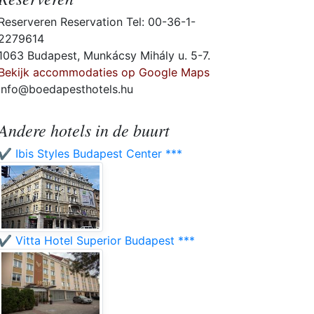
Reserveren Reservation Tel: 00-36-1-
2279614
1063 Budapest, Munkácsy Mihály u. 5-7.
Bekijk accommodaties op Google Maps
info@boedapesthotels.hu
Andere hotels in de buurt
✔️ Ibis Styles Budapest Center ***
✔️ Vitta Hotel Superior Budapest ***