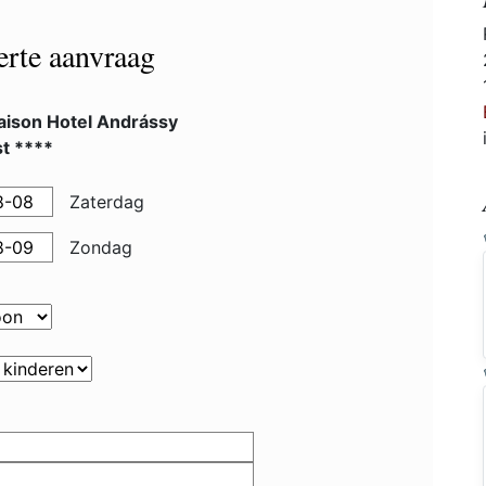
ferte aanvraag
ison Hotel Andrássy
t ****
Zaterdag
Zondag