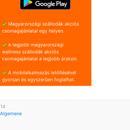
Magyarországi szállodák akciós
csomagajánlatai egy helyen.
A legjobb magyarországi
wellness szállodák akciós
csomagajánlatai a legjobb árakon.
A mobilalkalmazás letöltésével
gyorsan és egyszerũen foglalhat.
614
Algemene