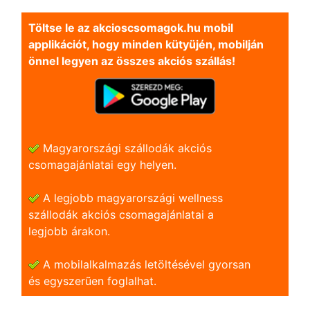
Töltse le az akcioscsomagok.hu mobil
applikációt, hogy minden kütyüjén, mobilján
önnel legyen az összes akciós szállás!
Magyarországi szállodák akciós
csomagajánlatai egy helyen.
A legjobb magyarországi wellness
szállodák akciós csomagajánlatai a
legjobb árakon.
A mobilalkalmazás letöltésével gyorsan
és egyszerũen foglalhat.