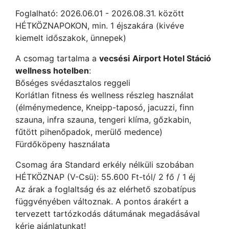
Foglalható: 2026.06.01 - 2026.08.31. között
HÉTKÖZNAPOKON, min. 1 éjszakára (kivéve
kiemelt időszakok, ünnepek)
A csomag tartalma a
vecsési
Airport Hotel Stáció
wellness hotelben
:
Bőséges svédasztalos reggeli
Korlátlan fitness és wellness részleg használat
(élménymedence, Kneipp-taposó, jacuzzi, finn
szauna, infra szauna, tengeri klíma, gőzkabin,
fűtött pihenőpadok, merülő medence)
Fürdőköpeny használata
Csomag ára Standard erkély nélküli szobában
HÉTKÖZNAP (V-Csü): 55.600 Ft-tól/ 2 fő / 1 éj
Az árak a foglaltság és az elérhető szobatípus
függvényében változnak. A pontos árakért a
tervezett tartózkodás dátumának megadásával
kérje ajánlatunkat!