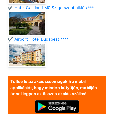
✔️ Hotel Gastland M0 Szigetszentmiklós ***
✔️ Airport Hotel Budapest ****
Töltse le az akcioscsomagok.hu mobil
applikációt, hogy minden kütyüjén, mobilján
önnel legyen az összes akciós szállás!