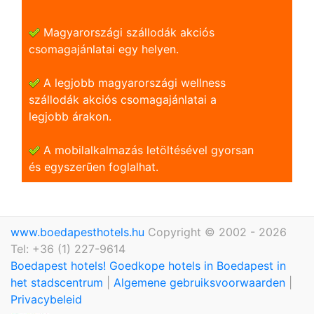
Magyarországi szállodák akciós
csomagajánlatai egy helyen.
A legjobb magyarországi wellness
szállodák akciós csomagajánlatai a
legjobb árakon.
A mobilalkalmazás letöltésével gyorsan
és egyszerũen foglalhat.
www.boedapesthotels.hu
Copyright © 2002 - 2026
Tel: +36 (1) 227-9614
Boedapest hotels! Goedkope hotels in Boedapest in
het stadscentrum
|
Algemene gebruiksvoorwaarden
|
Privacybeleid