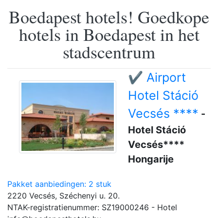
Boedapest hotels! Goedkope
hotels in Boedapest in het
stadscentrum
✔️ Airport
Hotel Stáció
Vecsés ****
-
Hotel Stáció
Vecsés****
Hongarije
Pakket aanbiedingen: 2 stuk
2220 Vecsés, Széchenyi u. 20.
NTAK-registratienummer: SZ19000246 - Hotel