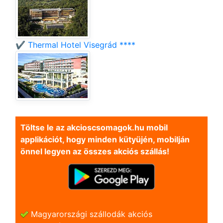
✔️ Thermal Hotel Visegrád ****
Töltse le az akcioscsomagok.hu mobil
applikációt, hogy minden kütyüjén, mobilján
önnel legyen az összes akciós szállás!
Magyarországi szállodák akciós