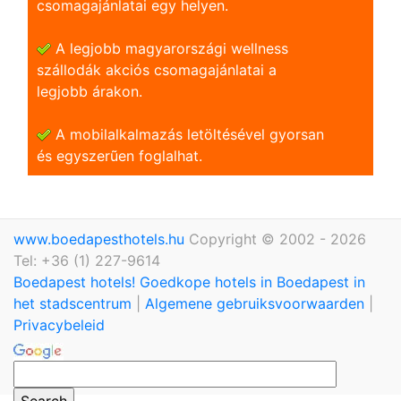
csomagajánlatai egy helyen.
A legjobb magyarországi wellness
szállodák akciós csomagajánlatai a
legjobb árakon.
A mobilalkalmazás letöltésével gyorsan
és egyszerũen foglalhat.
www.boedapesthotels.hu
Copyright © 2002 - 2026
Tel: +36 (1) 227-9614
Boedapest hotels! Goedkope hotels in Boedapest in
het stadscentrum
|
Algemene gebruiksvoorwaarden
|
Privacybeleid