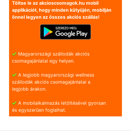
Töltse le az akcioscsomagok.hu mobil
applikációt, hogy minden kütyüjén, mobilján
önnel legyen az összes akciós szállás!
Magyarországi szállodák akciós
csomagajánlatai egy helyen.
A legjobb magyarországi wellness
szállodák akciós csomagajánlatai a
legjobb árakon.
A mobilalkalmazás letöltésével gyorsan
és egyszerũen foglalhat.