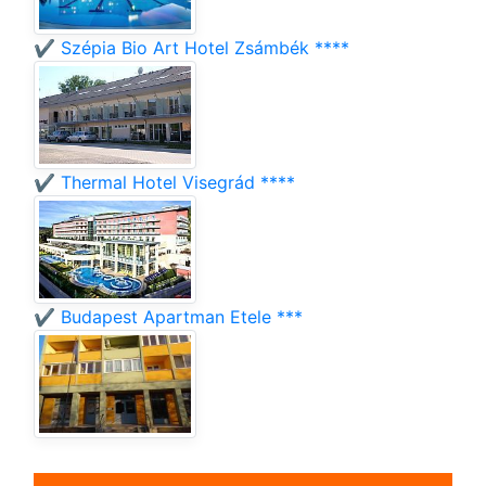
✔️ Szépia Bio Art Hotel Zsámbék ****
✔️ Thermal Hotel Visegrád ****
✔️ Budapest Apartman Etele ***